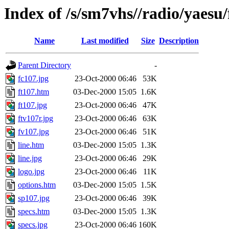
Index of /s/sm7vhs//radio/yaesu/
Name
Last modified
Size
Description
Parent Directory
-
fc107.jpg
23-Oct-2000 06:46
53K
ft107.htm
03-Dec-2000 15:05
1.6K
ft107.jpg
23-Oct-2000 06:46
47K
ftv107r.jpg
23-Oct-2000 06:46
63K
fv107.jpg
23-Oct-2000 06:46
51K
line.htm
03-Dec-2000 15:05
1.3K
line.jpg
23-Oct-2000 06:46
29K
logo.jpg
23-Oct-2000 06:46
11K
options.htm
03-Dec-2000 15:05
1.5K
sp107.jpg
23-Oct-2000 06:46
39K
specs.htm
03-Dec-2000 15:05
1.3K
specs.jpg
23-Oct-2000 06:46
160K