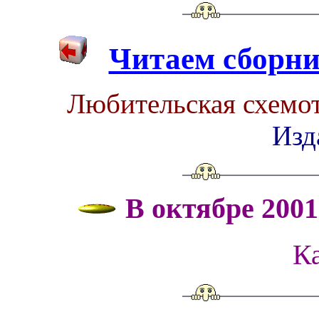
Читаем сборн
Любительская схемо
Изда
В октябре 200
Ка