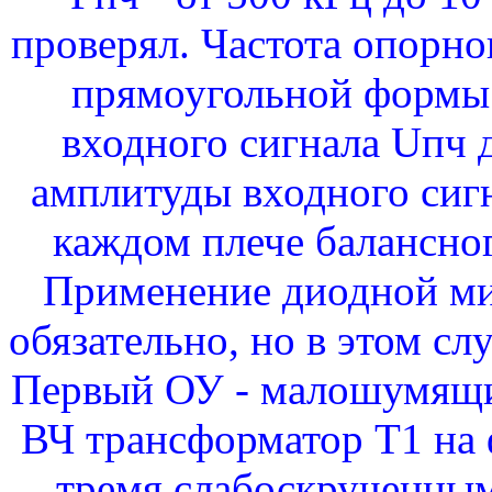
проверял. Частота опорно
прямоугольной формы 
входного сигнала Uпч д
амплитуды входного сигн
каждом плече балансног
Применение диодной ми
обязательно, но в этом сл
Первый ОУ - малошумящий
ВЧ трансформатор Т1 на
тремя слабоскрученным