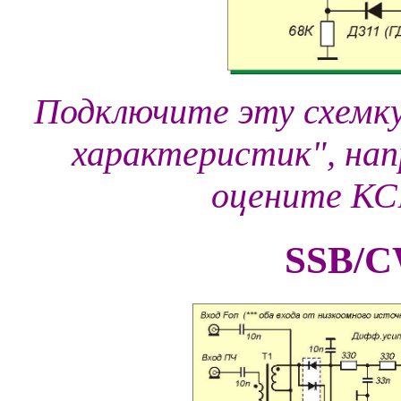
Подключите эту схемк
характеристик", напр
оцените КС
SSB/C