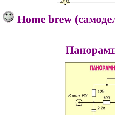
Home brew (cамодел
Панорам