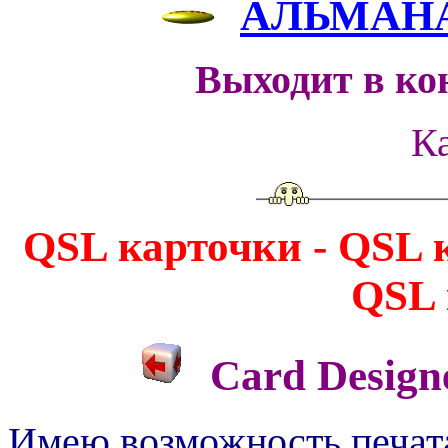
АЛЬМАН
Выходит в ко
Ка
QS
L карточки - QSL 
QSL 
Card Desig
Имею возможность печатат