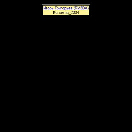
Игорь Григорьев (RV3DA)
Коломна_2004