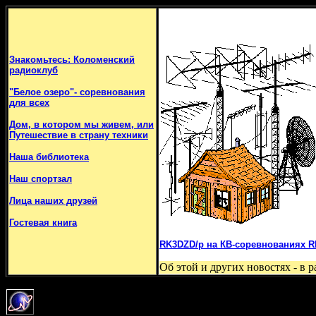
Знакомьтесь: Коломенский
радиоклуб
"Белое озеро"- соревнования
для всех
Дом, в котором мы живем, или
Путешествие в страну техники
Наша библиотека
Наш спортзал
Лица наших друзей
Гостевая книга
RK3DZD/p на КВ-соревнованиях RD
Об этой и других новостях - в 