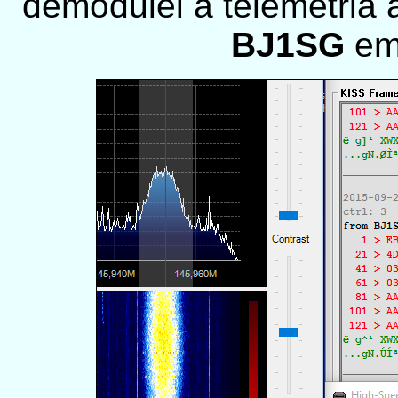
demodulei a telemetria
BJ1SG
em