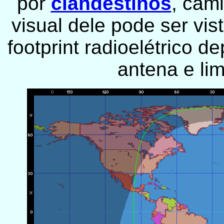
por
clandestinos
, cami
visual dele pode ser vis
footprint radioelétrico 
antena e lim