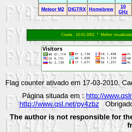
10
Meteor M2
DIGTRX
Homebrew
GHz
Criada : 10-01-2001 * Melhor visualizad
Flag counter ativado em 17-03-2010. Cad
Página situada em :
http://www.qsl
http://www.qsl.net/py4zbz
Obrigad
The author is not responsible for t
f