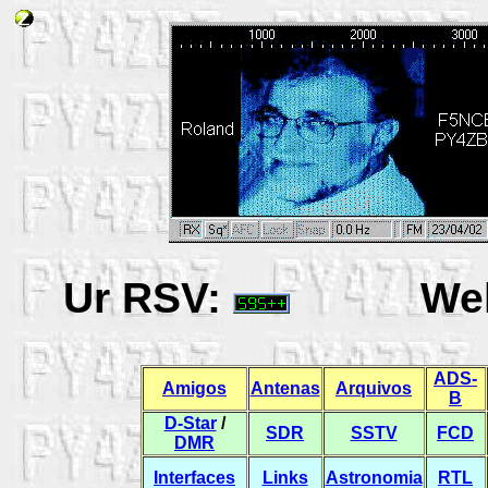
Ur RSV:
W
ADS-
Amigos
Antenas
Arquivos
B
D-Star
/
SDR
SSTV
FCD
DMR
Interfaces
Links
Astronomia
RTL