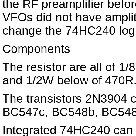
the RF preamplifier befo
VFOs did not have amplit
change the 74HC240 logic
Components
The resistor are all of 1
and 1/2W below of 470R
The transistors 2N3904 
BC547c, BC548b, BC548
Integrated 74HC240 can b