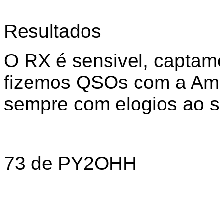
Resultados
O RX é sensivel, capta
fizemos QSOs com a Ame
sempre com elogios ao si
73 de PY2OHH