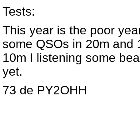
Tests:
This year is the poor yea
some QSOs in 20m and 1
10m I listening some be
yet.
73 de PY2OHH