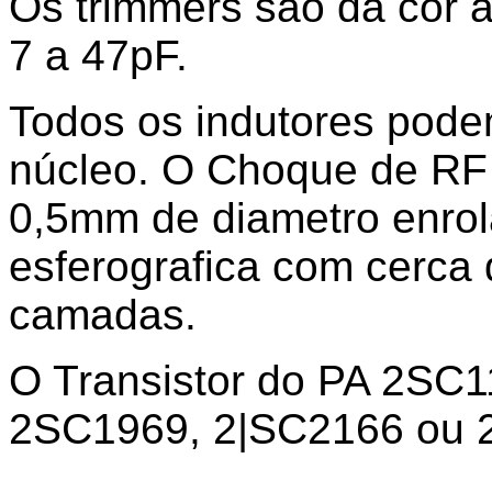
Os trimmers são da cor a
7 a 47pF.
Todos os indutores pode
núcleo. O Choque de RF d
0,5mm de diametro enro
esferografica com cerca 
camadas.
O Transistor do PA 2SC11
2SC1969, 2|SC2166 ou 