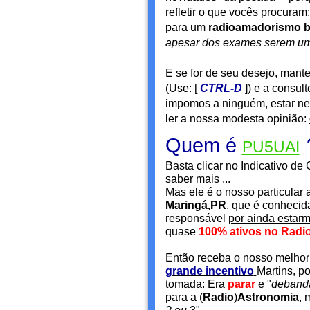
refletir o que vocês procuram
para um
radioamadorismo br
apesar dos exames serem u
E se for de seu desejo, mant
(Use: [
CTRL-D
]) e a consu
impomos a ninguém, estar nest
ler a nossa modesta opinião:
Quem é
PU5UAI
Basta clicar no Indicativo d
saber mais ...
Mas ele é o nosso particular
Maringá
,PR
, que é conhecid
responsável
por ainda estar
quase
100% ativos no Rad
Então receba o nosso melhor
grande incentivo
Martins, p
tomada: Era
parar
e "
deband
para a (
Radio
)
Astronomia
,