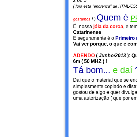
2 ou
3".
(
fora esta "encrenca" de HTML/CSS
Quem é
P
gostamos
!
)
É nossa
jóia da coroa
, e te
Catarinense
E seguramente é o
Primeiro
Vai ver porque, o que e co
ADENDO
(
Junho/2013
): Q
6m
(
50 MHZ
) !
Tá bom...
e daí
Daí que o material que se enc
simplesmente copiado e distri
gostou de algo e quer divulga
uma autorização
( que por ema