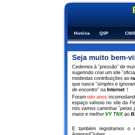
História
QSP
CW/B
Seja muito bem-vi
Cedemos à "
pressão
" de mui
sugerindo criar um site "ofic
modestas contribuições ao
r
que nasce "
simples e ignoran
de encontro
" na
Internet
!
Foram
oito anos
incomodan
espaço valioso no site da
Fe
nós vamos caminhar "
pelas 
maior e melhor
VY TNX
ao
B
E também registramos o 
Amigos/Clubes: