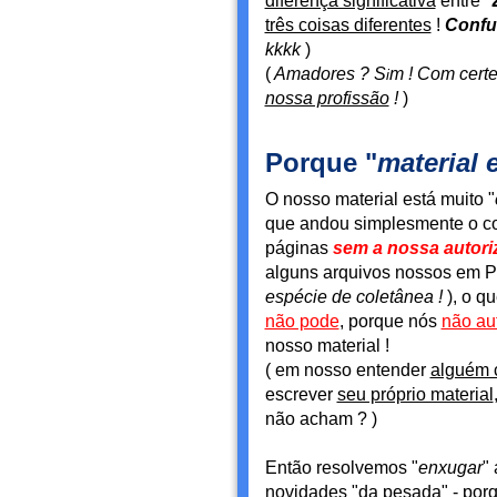
diferença significativa
entre "
três coisas diferentes
!
Confu
kkkk
)
(
Amadores ? S
m ! Com cert
i
nossa profissão
!
)
Porque "
material 
O nosso material está muito "
que andou simplesmente o cop
páginas
sem a nossa autori
alguns arquivos nossos em PD
espécie de coletânea !
),
o qu
não pode
, porque nós
não au
nosso material !
( em nosso entender
alguém 
escrever
seu próprio material
não acham ? )
Então resolvemos "
enxugar
"
novidades "da pesada" - por