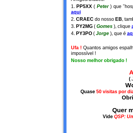
1.
PP5XX
(
Peter
) que "ho
aqui
2.
CRAEC
do nosso
EB
, tam
3.
PY2MG
(
Gomes
), clique
4.
PY3PO
(
Jorge
), que é
aq
Ufa !
Quantos amigos espalha
impossível !
Nosso melhor obrigado !
(
Wo
Quase
50 visitas por di
Obri
Quer m
Vide
QSP: Um 