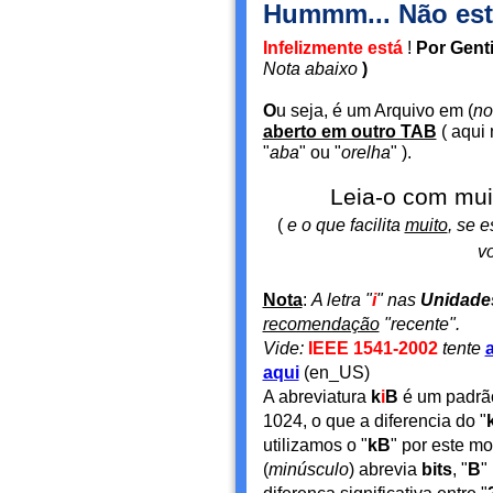
Hummm... Não es
Infelizmente está
!
Por Genti
Nota abaixo
)
O
u seja, é um Arquivo em (
no
aberto em outro TAB
( aqui
"
aba
" ou "
orelha
" ).
Leia-o com muit
(
e o que facilita
muito
, se e
v
Nota
:
A letra "
i
" nas
Unidades
recomendação
"recente".
Vide:
IEEE 1541-2002
tente
aqui
(en_US)
A abreviatura
k
i
B
é um padrã
1024, o que a diferencia do "
utilizamos o "
kB
" por este mo
(
minúsculo
) abrevia
bits
, "
B
" 