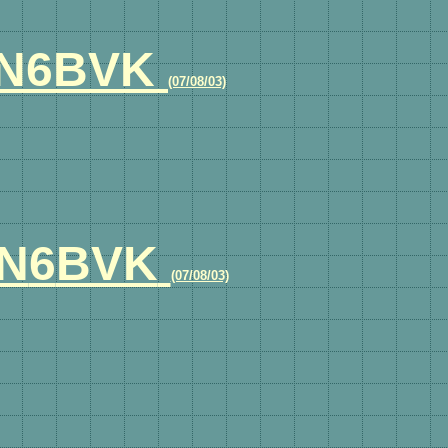
N6
BVK
(07/08/03)
ON
6
BVK
(07/08/03)