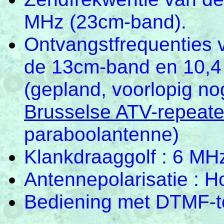
MHz (23cm-band).
Ontvangstfrequenties 
de 13cm-band en 10,4
(gepland, voorlopig no
Brusselse ATV-repeat
paraboolantenne)
Klankdraaggolf : 6 MH
Antennepolarisatie : H
Bediening met DTMF-t