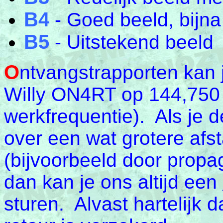
B4
- Goed beeld, bijna 
B5
- Uitstekend beeld
O
ntvangstrapporten kan j
Willy ON4RT op 144,750
werkfrequentie). Als je 
over een wat grotere afs
(bijvoorbeeld door propa
dan kan je ons altijd een
sturen. Alvast hartelijk 