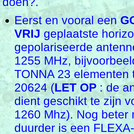
doen?.
Eerst en vooral een
G
VRIJ
geplaatste horizo
gepolariseerde antenn
1255 MHz, bijvoorbeel
TONNA 23 elementen 
20624 (
LET OP
: de a
dient geschikt te zijn 
1260 Mhz). Nog beter
duurder is een FLEXA