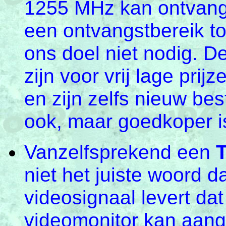
1255 MHz kan ontvan
een ontvangstbereik to
ons doel niet nodig. 
zijn voor vrij lage pri
en zijn zelfs nieuw be
ook, maar goedkoper is 
Vanzelfsprekend een
niet het juiste woord d
videosignaal levert da
videomonitor kan aang