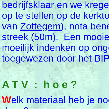
bedrijfsklaar en we krege
op te stellen op de kerkt
van
Zottegem
), nota ben
streek (50m). Een mooie
moeilijk indenken op on
toegewezen door het BI
A T V : h o e ?
W
elk materiaal heb je 