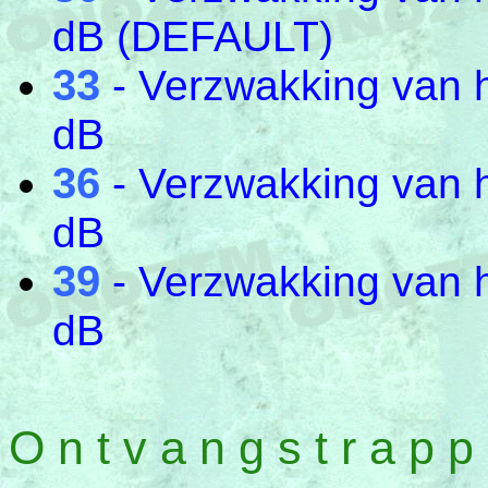
dB (DEFAULT)
33
- Verzwakking van 
dB
36
- Verzwakking van 
dB
39
- Verzwakking van 
dB
O n t v a n g s t r a p p 