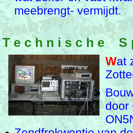
meebrengt- vermijdt.
T e c h n i s c h e S p 
W
at 
Zott
Bouw
door 
ON5N
Zendfrekwentie van de