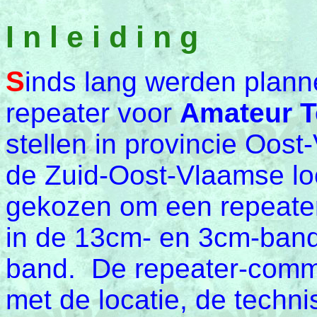
I n l e i d i n g
S
inds lang werden plan
repeater voor
Amateur T
stellen in provincie Oost
de Zuid-Oost-Vlaamse lo
gekozen om een repeater
in de 13cm- en 3cm-band
band. De repeater-comm
met de locatie, de techni