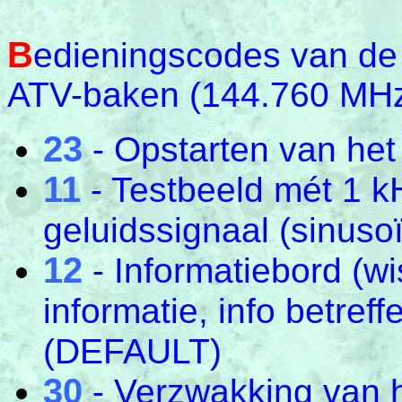
B
edieningscodes van de
ATV-baken (144.760 MHz
23
- Opstarten van het
11
- Testbeeld mét 1 k
geluidssignaal (sinuso
12
- Informatiebord (w
informatie, info betref
(DEFAULT)
30
- Verzwakking van 