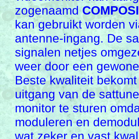
zogenaamd
COMPOSI
kan gebruikt worden v
antenne-ingang. De sat
signalen netjes omgez
weer door een gewone
Beste kwaliteit bekom
uitgang van de sattune
monitor te sturen omda
moduleren en demodule
wat zeker en vast kwali