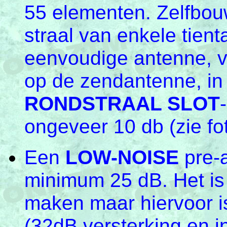
55 elementen. Zelfbouw
straal van enkele tient
eenvoudige antenne, vo
op de zendantenne, in
RONDSTRAAL SLOT
-
ongeveer 10 db (zie fot
Een
LOW-NOISE
pre-
minimum 25 dB. Het is 
maken maar hiervoor 
(32dB versterking en i