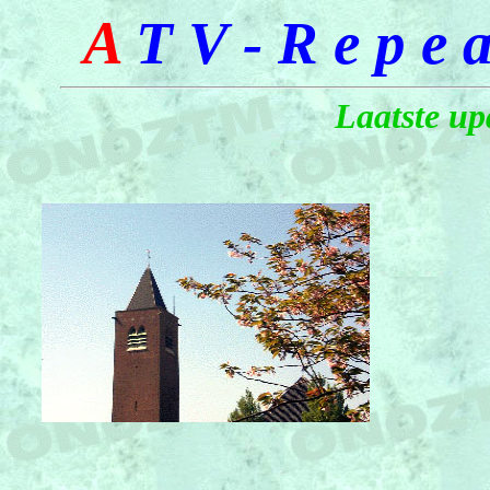
A
T V - R e p e a
Laatste up