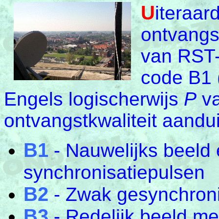
U
iteraar
ontvangs
van RST-
code B1 
Engels logischerwijs
P
va
ontvangstkwaliteit aandui
B1
- Nauwelijks beeld
synchronisatiepulsen
B2
- Zwak gesynchroni
B3
- Redelijk beeld met