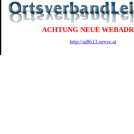
ACHTUNG NEUE WEBADR
UR
http://adl613.oevsv.at