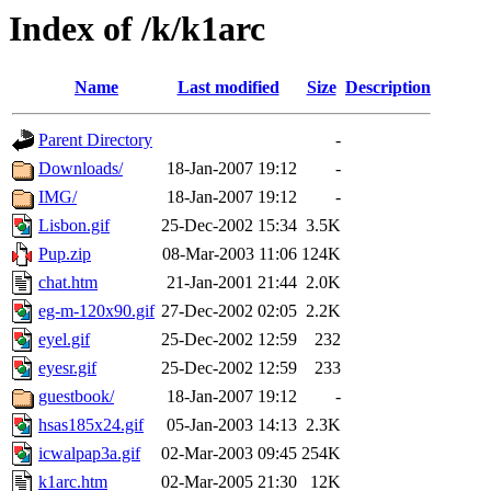
Index of /k/k1arc
Name
Last modified
Size
Description
Parent Directory
-
Downloads/
18-Jan-2007 19:12
-
IMG/
18-Jan-2007 19:12
-
Lisbon.gif
25-Dec-2002 15:34
3.5K
Pup.zip
08-Mar-2003 11:06
124K
chat.htm
21-Jan-2001 21:44
2.0K
eg-m-120x90.gif
27-Dec-2002 02:05
2.2K
eyel.gif
25-Dec-2002 12:59
232
eyesr.gif
25-Dec-2002 12:59
233
guestbook/
18-Jan-2007 19:12
-
hsas185x24.gif
05-Jan-2003 14:13
2.3K
icwalpap3a.gif
02-Mar-2003 09:45
254K
k1arc.htm
02-Mar-2005 21:30
12K