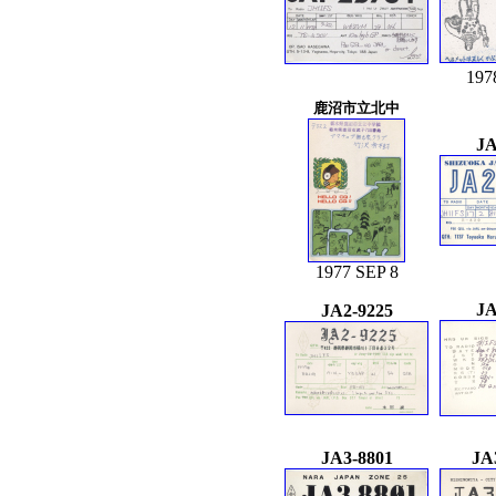
197
鹿沼市立北中
JA
1977 SEP 8
JA
JA2-9225
JA3-8801
JA