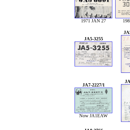
1971 JAN 27
198
JA
JA5-3255
JA
JA7-2227/1
Now JA1EAW