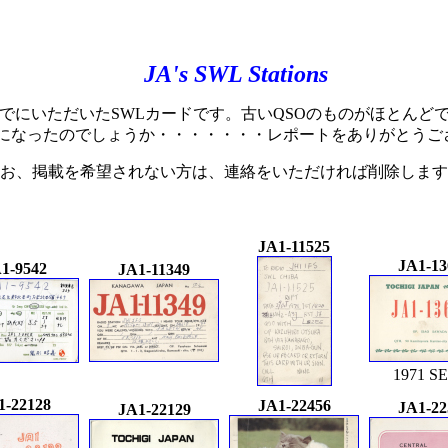
JA's SWL Stations
でにいただいたSWLカードです。古いQSOのものがほとんど
Mになったのでしょうか・・・・・・・レポートをありがとうご
お、掲載を希望されない方は、連絡をいただければ削除します
JA1-11525
JA1-13
1-9542
JA1-11349
1971 SE
1-22128
JA1-22456
JA1-22
JA1-22129