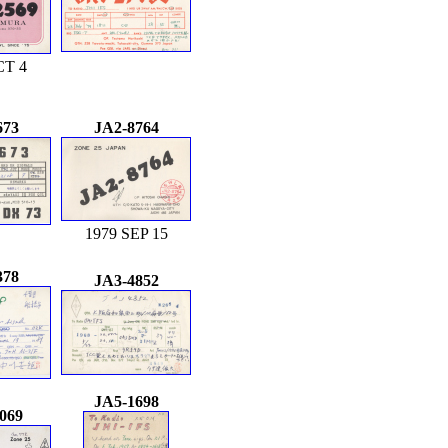
CT 4
673
JA2-8764
1979 SEP 15
378
JA3-4852
JA5-1698
069