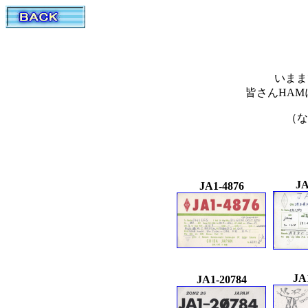
いまま
皆さんHA
（な
JA
JA1-4876
JA
JA1-20784