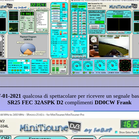
__________________________________________________
7-01-2021
qualcosa di spettacolare per ricevere un segnale ba
SR25 FEC 32ASPK D2
complimenti
DD0CW Frank