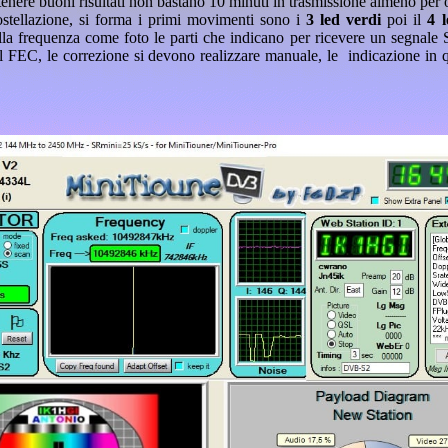
enere buoni risultati non bastano 10 minuti in trasmissione almeno per o
ostellazione, si forma i primi movimenti sono i
3 led verdi
poi il
4 
lla frequenza come foto le parti che indicano per ricevere un segnale 
FEC, le correzione si devono realizzare manuale, le indicazione in que