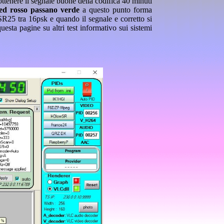
ttenere il segnale buone della codifica 40 minuti
led rosso passano verde
a questo punto forma
SR25 tra 16psk e quando il segnale e corretto si
sta pagine su altri test informativo sui sistemi