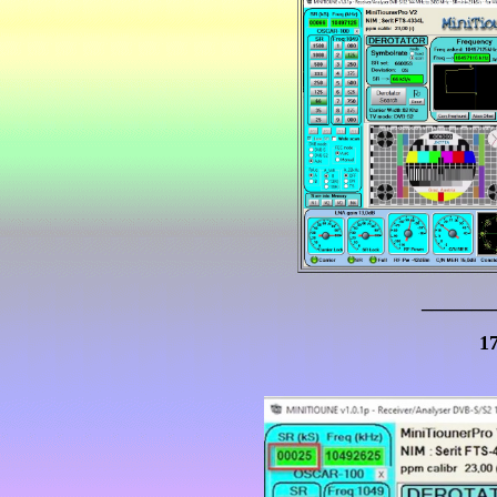
_______
1