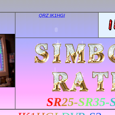
QRZ IK1HGI
S
R
2
5-
S
R
3
5-