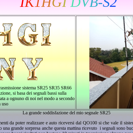
I
K
1
H
G
I
D
V
B
-
S
2
 trasmissione sistema SR25 SR35 SR66
ne, si basa dei segnali bassi sulla
ntata a ognuno di noi nel modo a secondo
n uso
La grande soddisfazione del mio segnale SR25
enti da poter realizzare e auto riceversi dal QO100 si che vale il 
una grande sorpresa anche questa mattina ricevuto i segnali sono bu