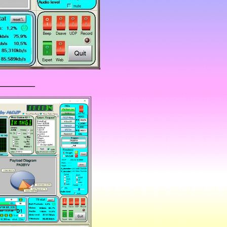
________