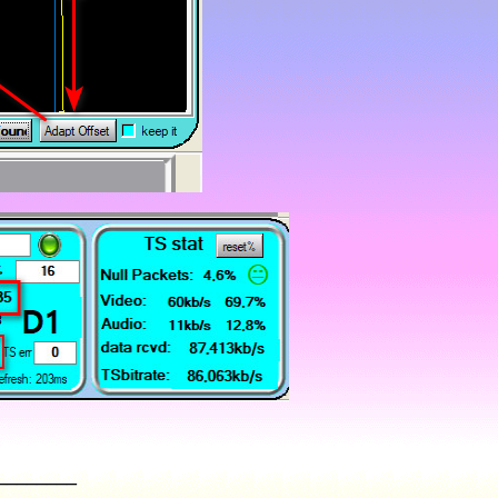
________