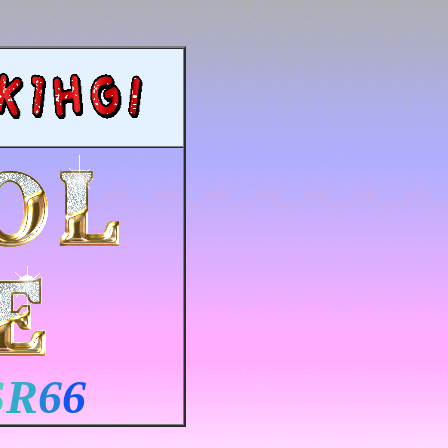
S
R
6
6