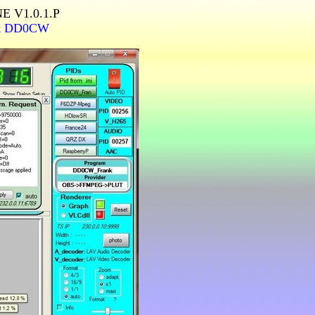
NE V1.0.1.P
k DD0CW