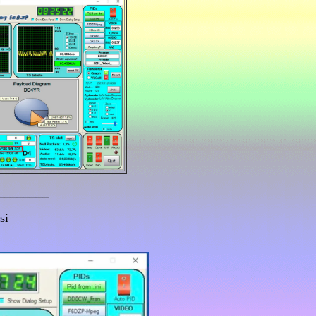
________
ssi