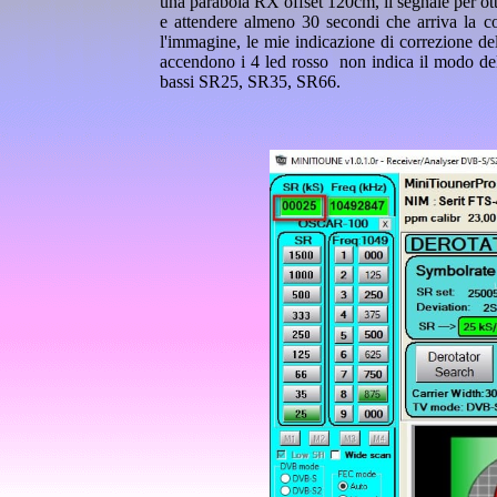
una parabola RX offset 120cm, il segnale per ott
e attendere almeno 30 secondi che arriva la c
l'immagine, le mie indicazione di correzione de
accendono i 4 led rosso non indica il modo del 
bassi SR25, SR35, SR66.