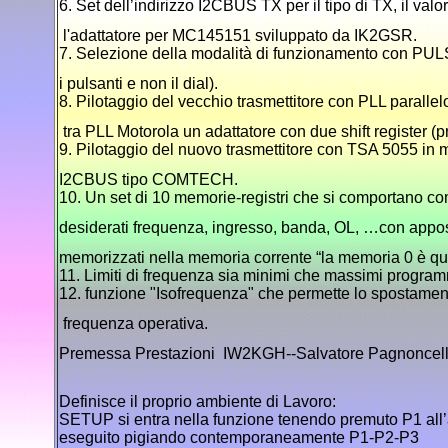
6. Set dell’indirizzo I2CBUS TX per il tipo di TX, il val
l'adattatore per MC145151 sviluppato da IK2GSR.
7. Selezione della modalità di funzionamento con PULS
i pulsanti e non il dial).
8. Pilotaggio del vecchio trasmettitore con PLL parallel
tra PLL Motorola un adattatore con due shift register (
9. Pilotaggio del nuovo trasmettitore con TSA 5055 in mo
I2CBUS tipo COMTECH.
10. Un set di 10 memorie-registri che si comportano co
desiderati frequenza, ingresso, banda, OL, …con appo
memorizzati nella memoria corrente “la memoria 0 è que
11. Limiti di frequenza sia minimi che massimi progra
12. funzione "Isofrequenza" che permette lo spostamen
frequenza operativa.
Premessa Prestazioni IW2KGH--Salvatore Pagnoncell
Definisce il proprio ambiente di Lavoro:
SETUP si entra nella funzione tenendo premuto P1 all
eseguito pigiando contemporaneamente P1-P2-P3