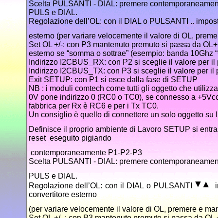
Scelta PULSANTI - DIAL: premere contemporaneament
PULS e DIAL.
Regolazione dell’OL: con il DIAL o PULSANTI .. imposta
esterno (per variare velocemente il valore di OL, pre
Set OL +/-: con P3 mantenuto premuto si passa da OL+ a
esterno se “somma o sottrae” (esempio: banda 10Ghz 
Indirizzo I2CBUS_RX: con P2 si sceglie il valore per il 
Indirizzo I2CBUS_TX: con P3 si sceglie il valore per il 
Exit SETUP: con P1 si esce dalla fase di SETUP
NB : i moduli comtech come tutti gli oggetto che utili
0V pone indirizzo 0 (RC0 o TC0), se connesso a +5Vcc 
fabbrica per Rx è RC6 e per i Tx TC0.
Un consiglio è quello di connettere un solo oggetto su 
Definisce il proprio ambiente di Lavoro SETUP si entr
reset eseguito pigiando
contemporaneamente P1-P2-P3
Scelta PULSANTI - DIAL: premere contemporaneament
PULS e DIAL.
Regolazione dell’OL: con il DIAL o PULSANTI
im
convertitore esterno
(per variare velocemente il valore di OL, premere e m
Set OL +/- : con P3 mantenuto premuto si passa da OL + 