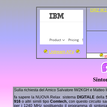
QRZ IK
Ustream ATV
M
Sinto
Sulla richiesta del Amico Salvatore IW2KGH e Matteo I
fa sapere la NUOVA Relax sistema
DIGITALE
della
916
o altri simili tipo
Comtech,
con questo circuito sar
per i 1240 MHz sostituendo il programma di sintoni