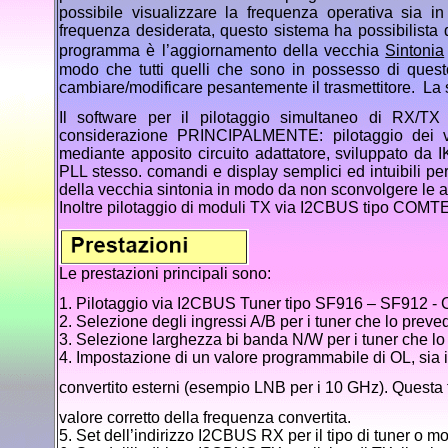
possibile visualizzare la frequenza operativa sia i
frequenza desiderata, questo sistema ha possibilista
programma è l’aggiornamento della vecchia
Sintonia
modo che tutti quelli che sono in possesso di questo
cambiare/modificare pesantemente il trasmettitore. La 
Il software per il pilotaggio simultaneo di RX/T
considerazione PRINCIPALMENTE: pilotaggio dei 
mediante apposito circuito adattatore, sviluppato da 
PLL stesso. comandi e display semplici ed intuibili pe
della vecchia sintonia in modo da non sconvolgere le 
Inoltre pilotaggio di moduli TX via I2CBUS tipo CO
Le prestazioni principali sono:
1. Pilotaggio via I2CBUS Tuner tipo SF916 – SF912
2. Selezione degli ingressi A/B per i tuner che lo preve
3. Selezione larghezza bi banda N/W per i tuner che l
4. Impostazione di un valore programmabile di OL, sia in
convertito esterni (esempio LNB per i 10 GHz). Questa f
valore corretto della frequenza convertita.
5. Set dell’indirizzo I2CBUS RX per il tipo di tuner o mo