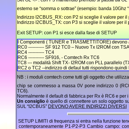
esterno se “somma o sottrae” (esempio: banda 10Ghz 
Indirizzo I2CBUS_RX: con P2 si sceglie il valore per il 
Indirizzo I2CBUS_TX: con P3 si sceglie il valore per il 
Exit SETUP: con P1 si esce dalla fase di SETUP
I Componenti ( TUNER e TRASMETTITORE) devono ave
RC0 ----------- SF 912 TC0 – Nuovo Tx I2ROM con TS
RC4 ----------- TC4
RC6 ----------- SF916, - Comtech Rx TC6
TC8 --- modalità Shift TX- I2ROM con PLL parallelo (TX
RC2 o TC2 --indirizzo di defaul tutti rispondono quin
NB : i moduli comtech come tutti gli oggetto che utilizz
chip se commesso a massa 0V pone indirizzo 0 (RC0
TC6).
Normalmente il default di fabbrica per Rx è RC6 e per 
Un consiglio
è quello di connettere un solo oggetto su
SUL “I2CBUS”
DEVONO AVERE INDIRIZZI DIVERSI
SETUP LIMITI di frequenza si entra nella funzione te
contemporaneamente P1-P2-P3 Cambio campo: con P3 s