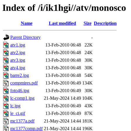
Index of /i/ik1hgi//atv/monosco
Name
Last modified
Size
Description
Parent Directory
-
atv1.jpg
13-Feb-2010 06:48
22K
atv2.jpg
13-Feb-2010 06:48
24K
atv3.jpg
13-Feb-2010 06:48
30K
atv4.jpg
13-Feb-2010 06:48
30K
barre2.jpg
13-Feb-2010 06:48
54K
compmires.pdf
13-Feb-2010 06:49
134K
foto46.jpg
13-Feb-2010 06:49
30K
lc-comp1.jpg
21-May-2024 14:49
104K
lc.jpg
13-Feb-2010 06:49
43K
le_ci.gif
13-Feb-2010 06:49
87K
mc1377a.pdf
21-May-2024 14:44
181K
mc1377comp.pdf
21-May-2024 14:44
196K