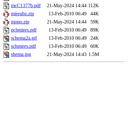
mcC1377b.pdf
21-May-2024 14:44
112K
mireubz.zip
13-Feb-2010 06:49
44K
mono.zip
21-May-2024 14:44
59K
pcbmires.pdf
13-Feb-2010 06:49
89K
schema2a.gif
13-Feb-2010 06:49
24K
schmires.pdf
13-Feb-2010 06:49
60K
shema.jpg
21-May-2024 14:43
1.5M