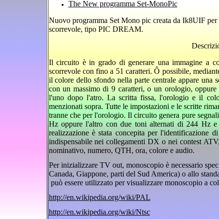
The New programma Set-MonoPic
Nuovo programma Set Mono pic creata da Ik8UIF per una 
scorrevole, tipo PIC DREAM.
Descrizi
Il circuito è in grado di generare una immagine a co
scorrevole con fino a 51 caratteri. Ô possibile, mediante
il colore dello sfondo nella parte centrale appare una ser
con un massimo di 9 caratteri, o un orologio, oppure l
l'uno dopo l'atro. La scritta fissa, l'orologio e il c
menzionati sopra. Tutte le impostazioni e le scritte ri
tranne che per l'orologio. Il circuito genera pure segnal
Hz oppure l'altro con due toni alternati di 244 Hz e
realizzazione è stata concepita per l'identificazione d
indispensabile nei collegamenti DX o nei contest ATV, po
nominativo, numero, QTH, ora, colore e audio.
Per inizializzare
TV out
,
monoscopio è necessario speci
Canada, Giappone
,
parti del Sud
America)
o allo stand
può essere utilizzato
per visualizzare monoscopio a co
http://en.wikipedia.org/wiki/PAL
http://en.wikipedia.org/wiki/Ntsc