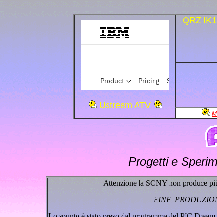
QRZ IK
Ustream ATV
M
Progetti e Speri
Attenzione la SONY non produce 
FINE PRODUZION
Lo spunto è stato preso dal programma del PIC Dream 