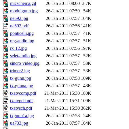
micschema.gif
26-Jan-2011 08:00
3.7K
modulgunn.jpg
26-Jan-2011 07:59
54K
ne592.jpg
26-Jan-2011 07:57
104K
ne592.pdf
26-Jan-2011 07:56
141K
ponticelli.jpg
26-Jan-2011 07:57
41K
reg-audio.jpg
26-Jan-2011 07:57
51K
rx-12.jpg
26-Jan-2011 07:56
197K
selet-audio.jpg
26-Jan-2011 07:57
52K
sincro-video.jpg
26-Jan-2011 07:57
53K
trimer2.jpg
26-Jan-2011 07:57
53K
tx-gunn.jpg
26-Jan-2011 07:58
109K
tx-gunna.jpg
26-Jan-2011 07:57
48K
txatvcomp.pdf
21-Mar-2011 15:30
180K
txatvpcb.pdf
21-Mar-2011 15:31
109K
txatvsch.pdf
21-Mar-2011 15:30
362K
txgunn1a.jpg
26-Jan-2011 07:58
24K
ua733.jpg
26-Jan-2011 07:57
164K