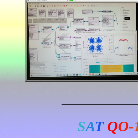
___________________________
S
A
T
Q
O
-