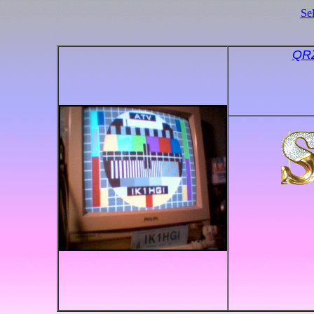
Se
QRZ