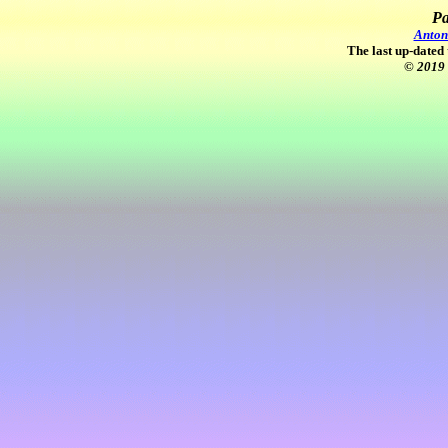
Pa
Anton
The last up-dated 
© 2019