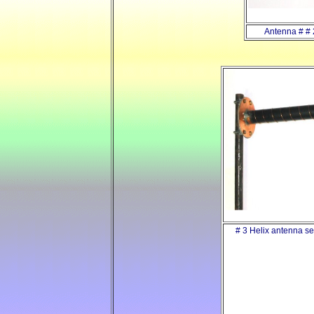
Antenna # #
# 3 Helix antenna s