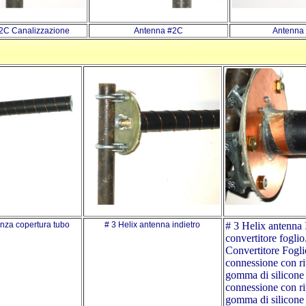
 2C Canalizzazione
Antenna #2C
Antenna
enza copertura tubo
# 3 Helix antenna indietro
# 3 Helix antenna
convertitore fogli
Convertitore Fogli
connessione con ri
gomma di silicone
connessione con ri
gomma di silicone