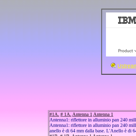
Ustrea
#1A.
# 1A.
Antenna 1
Antenna 1
Antenna1: riflettore in alluminio pan 240 milli
Antenna1: riflettore in alluminio pan 240 mill
anello è di 64 mm dalla base. L'Anello è di 64