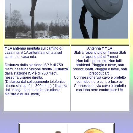
# 1A antenna montata sul camino di
Antenna # # 1A
casa mia. # 1A antenna montata sul
Stati all'aperto più di 7 mesi Stati
camino di casa mia.
all'aperto più di 7 mesi
Non tutti i problemi. Non tutti i
Distanza dalla stazione ISP è di 750
problemi. Pioggia o neve, non
metri, nessuna visione diretta. Distanza
preoccuparti. Pioggia o neve, non
dalla stazione ISP è di 750 metri,
preoccuparti.
nessuna visione diretta.
Connessione via cavo è protetto
(Distanza dal collegamento telefonico
con tubo nero contro-luce uv.
albero sinistra è di 300 metri) (distanza
Connessione via cavo è protetto
dal collegamento telefonico albero
con tubo nero contro-luce UV.
sinistra è di 300 metri)