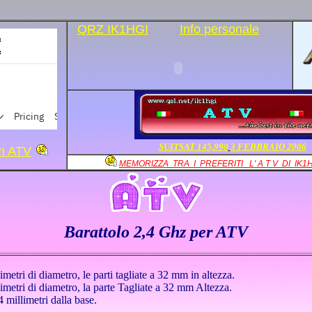
QRZ IK1HGI
Info personale
SUITSAT 145,990
3 FEBBRAIO 2006
m ATV
MEMORIZZA TRA I PREFERITI L' A T V DI IK1
Barattolo 2,4 Ghz per ATV
metri di diametro, le parti tagliate a 32 mm in altezza.
imetri di diametro, la parte Tagliate a 32 mm Altezza.
 millimetri dalla base.