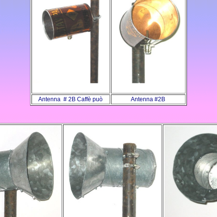
Antenna # 2B Caffè può
Antenna #2B