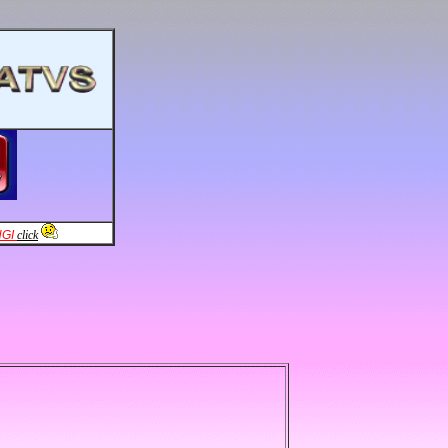
HGI
click