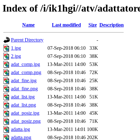
Index of /i/ik1hgi//atv/adattator
Name
Last modified
Size
Description
Parent Directory
-
1.jpg
07-Sep-2018 06:10
33K
2.jpg
07-Sep-2018 06:10
38K
adat_comp.jpg
13-Mar-2011 14:00
53K
adat_comp.png
08-Sep-2018 10:46
72K
adat_fine.jpg
08-Sep-2018 10:46
25K
adat_fine.png
08-Sep-2018 10:46
38K
adat_list.jpg
13-Mar-2011 14:00
51K
adat_list.png
08-Sep-2018 10:46
38K
adat_posiz.jpg
13-Mar-2011 14:00
45K
adat_posiz.png
08-Sep-2018 10:46
71K
adatta.jpg
13-Mar-2011 14:01
100K
adatta.png
08-Sep-2018 10:46
202K