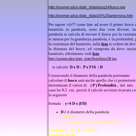
http://xoomer.alice.it/atv_it/atv/para24/fuoco.jpg
http://xoomer.alice.it/atv_it/atv/24%20antennina.htm
Per sapere ciò!!! come fare ad avere il primo fuoco 
barattolo in parabola, sono due cose diverse, su
parabola si calcola di trovare il fuoco per la centratu
si misura per la grandezza parabola, e la profondità, 
la centratura del barattolo, sulla
foto
si vedere da dov
la distanza del fuoco, ed composta da dove inizia
barattolo, riferimento vedi
foto
http://xoomer.alice.it/atv_it/atv/6cm/fuoco58.jpg
si calcola:
D x D : P x F16 : D
Conoscendo il diametro della parabola potremmo
calcolare il
fuoco
sarà anche quello che ci permetterà
determinare il valore di
( P ) Profondità ,
dal mio
caso ho 9,5 cm, perciò il calcolo avviene ricavata c
la seguente
formala
:
y=4 D x (f/D)
D
è il diametro della parabola
f
il fuoco
x,y
coordinate del punto P generico
Formula P = D x D : ( 16 x F )
Parabola da 60