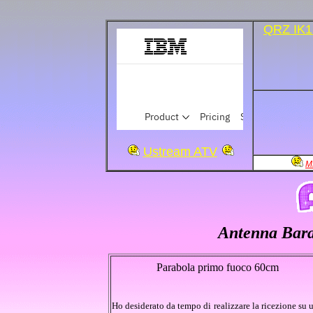
QRZ IK
Ustream ATV
M
Antenna Bara
Parabola primo fuoco 60cm
Ho desiderato da tempo di realizzare la ricezione su 