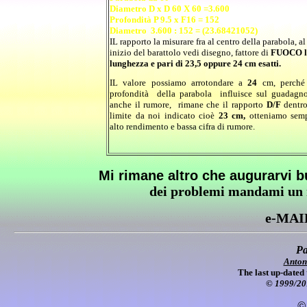
Diametro D x D 60 X 60 =3.600
Profondità P 9.5 x F16 = 152
Diametro 3.600 : 152 = (
23.68421052)
IL rapporto la misurare fra al centro della parabola, al
inizio del barattolo vedi disegno, fattore di
FUOCO l
lunghezza e pari di
23,5 oppure 24 cm esatti.
IL valore possiamo arrotondare a
24
cm, perché
profondità della parabola influisce sul guadagn
anche il rumore, rimane che il rapporto
D/F
dentro
limite da noi indicato cioè
23 cm,
otteniamo sem
alto rendimento e bassa cifra di rumore.
Mi rimane altro che augurarvi b
dei problemi mandami un m
e-MAI
Pa
Anton
The last up-dated 
© 1999/20
©