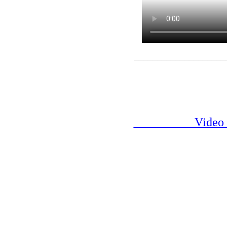
____________________
__________Video