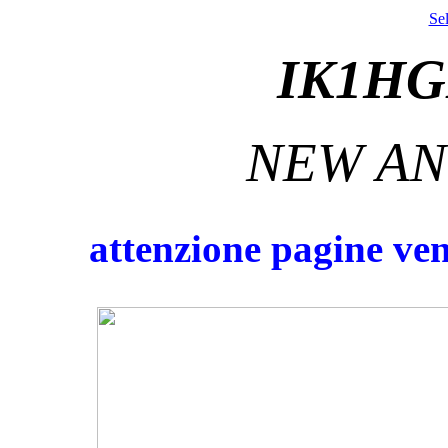
Se
IK1HG
NEW AN
at
tenzione pagine ve