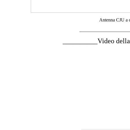
Antenna CJU a c
_____________________
__________Video del