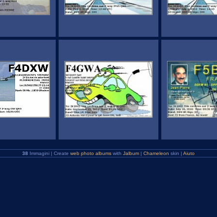
38
Immagini | Create
web photo albums
with
Jalbum
|
Chameleon
skin |
Aiuto