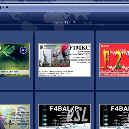
I
» F
Pagina |
1
|
2
|
3
|