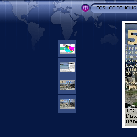
EQSL.CC DE IK1HG