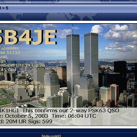
I
»
5
5b4je-psk63