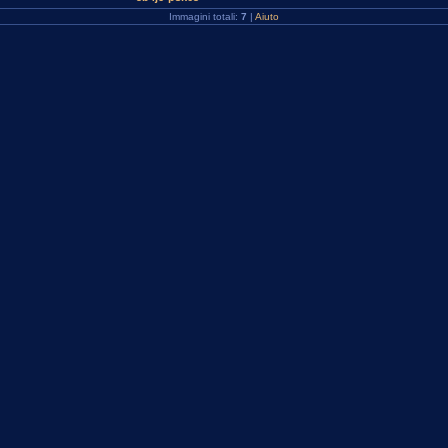
Immagini totali:
7
|
Aiuto