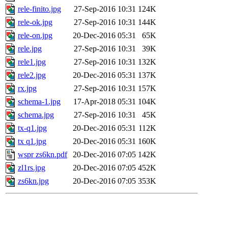
rele-finito.jpg
27-Sep-2016 10:31
124K
rele-ok.jpg
27-Sep-2016 10:31
144K
rele-on.jpg
20-Dec-2016 05:31
65K
rele.jpg
27-Sep-2016 10:31
39K
rele1.jpg
27-Sep-2016 10:31
132K
rele2.jpg
20-Dec-2016 05:31
137K
rx.jpg
27-Sep-2016 10:31
157K
schema-1.jpg
17-Apr-2018 05:31
104K
schema.jpg
27-Sep-2016 10:31
45K
tx-q1.jpg
20-Dec-2016 05:31
112K
tx q1.jpg
20-Dec-2016 05:31
160K
wspr zs6kn.pdf
20-Dec-2016 07:05
142K
zl1rs.jpg
20-Dec-2016 07:05
452K
zs6kn.jpg
20-Dec-2016 07:05
353K