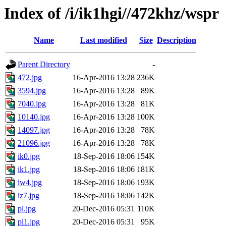
Index of /i/ik1hgi//472khz/wspr
Name
Last modified
Size
Description
Parent Directory
-
472.jpg
16-Apr-2016 13:28
236K
3594.jpg
16-Apr-2016 13:28
89K
7040.jpg
16-Apr-2016 13:28
81K
10140.jpg
16-Apr-2016 13:28
100K
14097.jpg
16-Apr-2016 13:28
78K
21096.jpg
16-Apr-2016 13:28
78K
ik0.jpg
18-Sep-2016 18:06
154K
ik1.jpg
18-Sep-2016 18:06
181K
iw4.jpg
18-Sep-2016 18:06
193K
iz7.jpg
18-Sep-2016 18:06
142K
pl.jpg
20-Dec-2016 05:31
110K
pl1.jpg
20-Dec-2016 05:31
95K