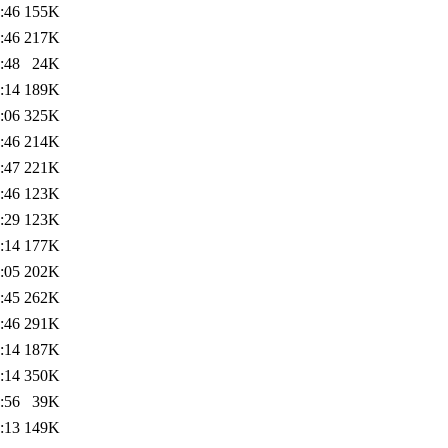
:46
155K
:46
217K
:48
24K
:14
189K
:06
325K
:46
214K
:47
221K
:46
123K
:29
123K
:14
177K
:05
202K
:45
262K
:46
291K
:14
187K
:14
350K
:56
39K
:13
149K