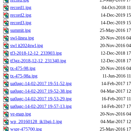
record1.jpg
04-Oct-2018 11
record2.jpg
14-Dec-2019 15
record3.jpg
14-Dec-2019 15
summit.jpg
25-May-2016 17
swl-linea.jpg
20-Nov-2016 04
swl it2024swl.jpg
20-Nov-2016 04
tf3-2018-12-12_233903.jpg
12-Dec-2018 17
tf3gz-2018-12-12_231340.jpg
12-Dec-2018 17
tx-475-98.jpg
20-Nov-2016 04
tx-475-98a.jpg
11-Jun-2016 11
ua0agc-14-02-2017 19-51-52.jpg
14-Feb-2017 17
ua0agc-14-02-2017 19-52-38.jpg
04-Mar-2017 12
ua0agc-14-02-2017 19-53-29.jpg
16-Feb-2017 11
ua0agc-14-02-2017 19-57-13.jpg
14-Feb-2017 17
ve-map.jpg
20-Nov-2016 04
wp_20160128_ik1hgi-1.jpg
04-Mar-2017 12
wspr-475700.jpg
25-May-2016 17