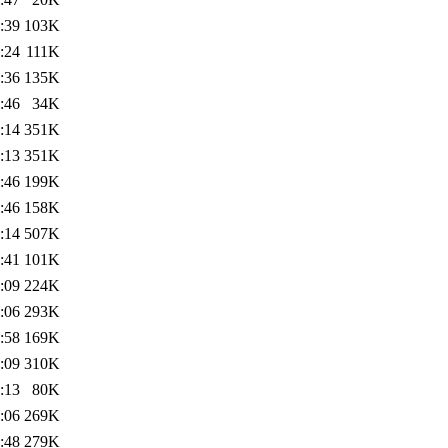
:39
103K
:24
111K
:36
135K
:46
34K
:14
351K
:13
351K
:46
199K
:46
158K
:14
507K
:41
101K
:09
224K
:06
293K
:58
169K
:09
310K
:13
80K
:06
269K
:48
279K