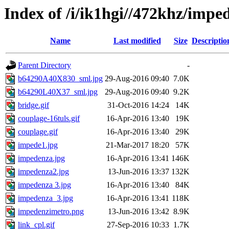
Index of /i/ik1hgi//472khz/impe
Name
Last modified
Size
Descriptio
Parent Directory
-
b64290A40X830_sml.jpg
29-Aug-2016 09:40
7.0K
b64290L40X37_sml.jpg
29-Aug-2016 09:40
9.2K
bridge.gif
31-Oct-2016 14:24
14K
couplage-16tuls.gif
16-Apr-2016 13:40
19K
couplage.gif
16-Apr-2016 13:40
29K
impede1.jpg
21-Mar-2017 18:20
57K
impedenza.jpg
16-Apr-2016 13:41
146K
impedenza2.jpg
13-Jun-2016 13:37
132K
impedenza 3.jpg
16-Apr-2016 13:40
84K
impedenza_3.jpg
16-Apr-2016 13:41
118K
impedenzimetro.png
13-Jun-2016 13:42
8.9K
link_cpl.gif
27-Sep-2016 10:33
1.7K