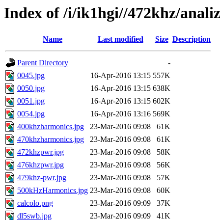
Index of /i/ik1hgi//472khz/anali
Name
Last modified
Size
Description
Parent Directory
-
0045.jpg
16-Apr-2016 13:15
557K
0050.jpg
16-Apr-2016 13:15
638K
0051.jpg
16-Apr-2016 13:15
602K
0054.jpg
16-Apr-2016 13:16
569K
400khzharmonics.jpg
23-Mar-2016 09:08
61K
470khzharmonics.jpg
23-Mar-2016 09:08
61K
472khzpwr.jpg
23-Mar-2016 09:08
58K
476khzpwr.jpg
23-Mar-2016 09:08
56K
479khz-pwr.jpg
23-Mar-2016 09:08
57K
500kHzHarmonics.jpg
23-Mar-2016 09:08
60K
calcolo.png
23-Mar-2016 09:09
37K
dl5swb.jpg
23-Mar-2016 09:09
41K