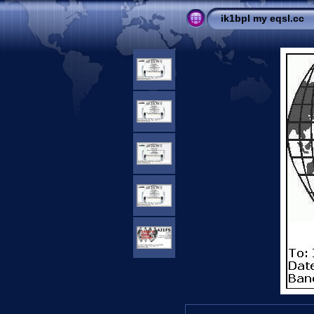
ik1bpl my eqsl.cc