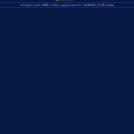
Immagini totali:
1455
| Ultimo aggiornamento:
11/02/10 17.29
|
Aiuto