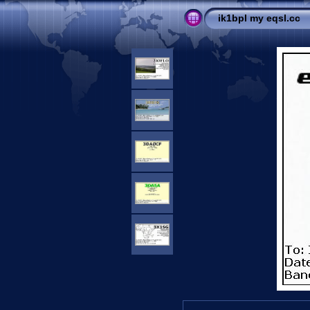
ik1bpl my eqsl.cc