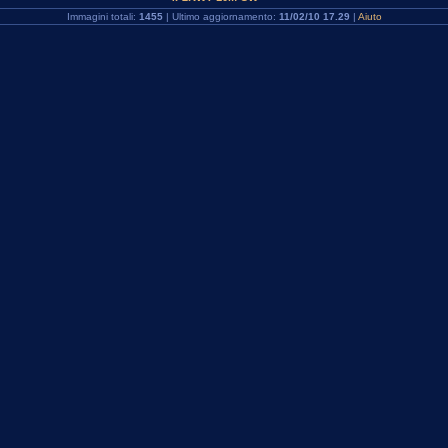
Immagini totali:
1455
| Ultimo aggiornamento:
11/02/10 17.29
|
Aiuto