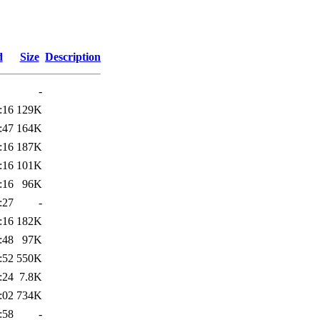
d
Size
Description
-
:16
129K
:47
164K
:16
187K
:16
101K
:16
96K
:27
-
:16
182K
:48
97K
:52
550K
:24
7.8K
:02
734K
:58
-