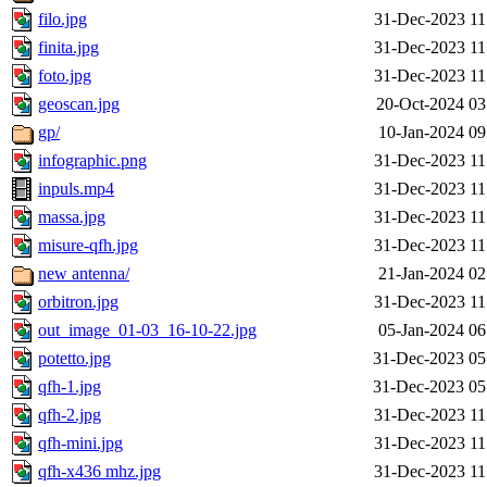
filo.jpg
31-Dec-2023 11
finita.jpg
31-Dec-2023 11
foto.jpg
31-Dec-2023 11
geoscan.jpg
20-Oct-2024 03
gp/
10-Jan-2024 09
infographic.png
31-Dec-2023 11
inpuls.mp4
31-Dec-2023 11
massa.jpg
31-Dec-2023 11
misure-qfh.jpg
31-Dec-2023 11
new antenna/
21-Jan-2024 02
orbitron.jpg
31-Dec-2023 11
out_image_01-03_16-10-22.jpg
05-Jan-2024 06
potetto.jpg
31-Dec-2023 05
qfh-1.jpg
31-Dec-2023 05
qfh-2.jpg
31-Dec-2023 11
qfh-mini.jpg
31-Dec-2023 11
qfh-x436 mhz.jpg
31-Dec-2023 11