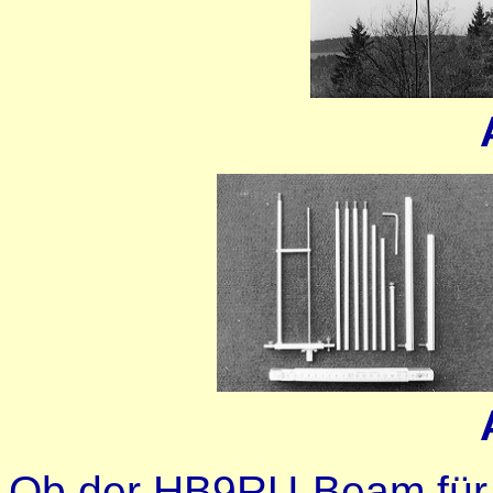
Ob der HB9RU-Beam für 