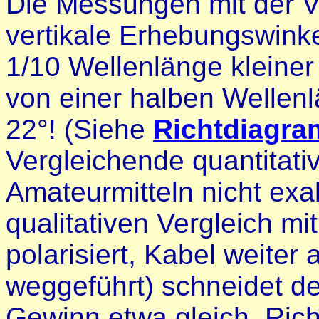
Die Messungen mit der V
vertikale Erhebungswink
1/10 Wellenlänge kleiner
von einer halben Wellenl
22°! (Siehe
Richtdiagr
Vergleichende quantitat
Amateurmitteln nicht exa
qualitativen Vergleich m
polarisiert, Kabel weiter
weggeführt) schneidet 
Gewinn etwa gleich, Rich