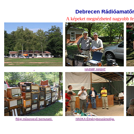
Debrecen Rádióamatőr 
A képeket megnézheted nagyobb fel
.
HA8MP HA8AT
Régi műsorvevő bemutató.
HA0KA Élménybeszámolója.