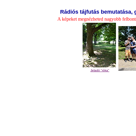
Rádiós tájfutás bemutatása, 
A képeket megnézheted nagyobb felbontá
Jeladó "róka"