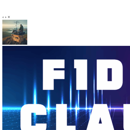
‹
›
×