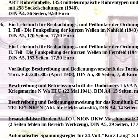
ART-Röhrentabelle, 1353 mitteleuropäische Röhrentypen u
mit 258 Sockelschaltungen (1948),
DIN A4, 36 Seiten, 9,50 Euro
ch,
Ein Lehrbuch für Beobachtungs- und Peilfunker der Ordnung
I. Teil - Die Funkpeilung der kurzen Wellen im Nahfeld (1943)
DIN A5, 170 Seiten, 17,50 Euro
Ein Lehrbuch für Beobachtungs- und Peilfunker der Ordnung
II. Teil - Die Funkpeilung der kurzen Wellen im Fernfeld (194
DIN A5, 153 Seiten, 17,50 Euro
Vorläufige Beschreibung und Bedienungsvorschrift des Torni
Torn. E.b./24b-305 (April 1938), DIN A5, 30 Seiten, 7,50 Euro
Beschreibung und Betriebsvorschrift des Umformers 1 kVA N
Kriegsmarine N Wa III U (22.Mai 1941), DIN A4, 15 Seiten, mi
Beschreibung und Bedienungsanweisung für das Rundfunk-
TELEFUNKEN (Abt. für Elektroakustik), DIN A4, 14 Seiten (mi
Ersatzteil-Liste für den AUTO UNION DKW Maschinensatz G
(2 Seiten fehlen im Bereich Werkzeug), DIN A5, 39 Seiten, 17
Automatischer Spannungsregler für 24-Volt-"Kurz-Lang"-S-E-