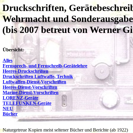
Druckschriften, Gerätebeschrei
Wehrmacht und Sonderausgab
(bis 2007 betreut von Werner 
Übersicht:
Alles
Fernsprech- und Fernschreib-Gerätelehre
Heeres-Druckschriften
Druckschriften Luftwaffe, Technik
Luftwaffen-Dienst-Vorschriften
Heeres-Dienst-Vorschriften
Marine-Dienst-Vorschriften
LORENZ-Geräte
TELEFUNKEN-Geräte
NEU
Bücher
Naturgetreue Kopien meist seltener Bücher und Berichte (ab 1922)