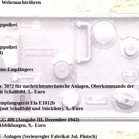
nd Wehrmachtröhren
spolizei
spolizei
4)
ster-Empfängers
r. 5072 für nachrichtentechnische Anlagen, Oberkommando der
t Schaltbild, 5,- Euro
Empfangsgerät Ela E1012b
t Schaltbild und Stückliste), 5,- Euro
G 400 (Ausgabe III, Dezember 1942)
 Abbildungen, 9,- Euro
Anlagen (Serienregler Fabrikat Jul. Pintsch)