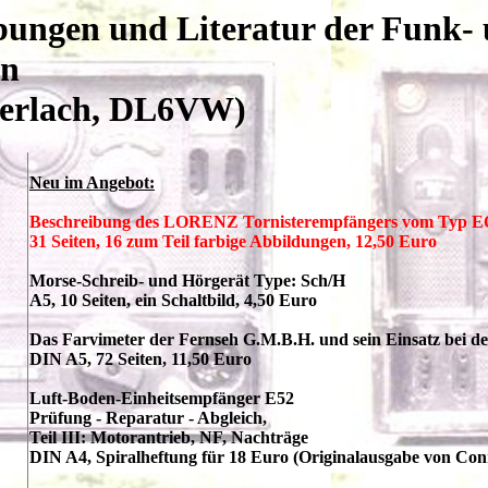
bungen und Literatur der Funk-
en
Gierlach, DL6VW)
Neu im Angebot:
Beschreibung des LORENZ Tornisterempfängers vom Typ EO.
31 Seiten, 16 zum Teil farbige Abbildungen, 12,50 Euro
Morse-Schreib- und Hörgerät Type: Sch/H
A5, 10 Seiten, ein Schaltbild, 4,50 Euro
Das Farvimeter der Fernseh G.M.B.H. und sein Einsatz bei 
DIN A5, 72 Seiten, 11,50 Euro
Luft-Boden-Einheitsempfänger E52
Prüfung - Reparatur - Abgleich,
Teil III: Motorantrieb, NF, Nachträge
DIN A4, Spiralheftung für 18 Euro (Originalausgabe von Co