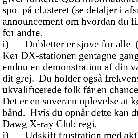
spot på clusteret (se detaljer i afs
announcement om hvordan du fik 
for andre.
i)
Dubletter er sjove for alle.
Kør DX-stationen gentagne gan
endnu en demonstration af din v
dit grej.
Du holder også frekvens
ukvalificerede folk får en chance
Det er en suveræn oplevelse at k
bånd.
Hvis du opnår dette kan
Dawg X-ray Club regi.
j)
Udskift frustration med akt