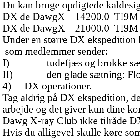
Du kan bruge opdigtede kaldesign
DX de DawgX
14200.0
TI9M
DX de DawgX
21000.0
TI9
Under en større DX ekspedition 
som medlemmer sender:
I)
tudefjæs og brokke sæ
II)
den glade sætning: Fl
4)
DX operationer.
Tag aldrig på DX ekspedition, det
arbejde og det giver kun dine k
Dawg X-ray Club ikke tilråde DX
Hvis du alligevel skulle køre som