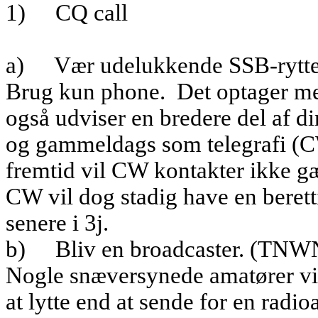
1)
CQ call
a)
Vær udelukkende SSB-rytte
Brug kun phone.
Det optager me
også udviser en bredere del af d
og gammeldags som telegrafi (
fremtid vil CW kontakter ikke g
CW vil dog stadig have en berett
senere i 3j.
b)
Bliv en broadcaster. (TNW
Nogle snæversynede amatører vil 
at lytte end at sende for en radio