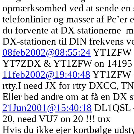
opmærksomhed ved at sende en s
telefonlinier og masser af Pc’er 
du forvente at DX stationerne
m
DX-stationen til DIN frekvens 
08feb2002@08:55:24
YT1ZFW ->
YT7ZDX & YT1ZFW on 14195 7
11feb2002@19:40:48
YT1ZFW -
rtty,I need JX for rtty DXCC, T
Eller bed andre om at få en DX st
21Jun2001@15:40:18
DL1QSL -
20, need VU7 on 20 !!! tnx
Hvis du ikke ejer kortbølge udsty