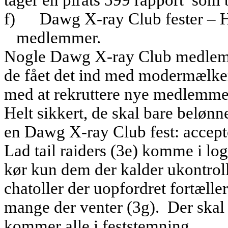
tager en pirats 599 rapport
som b
f)
Dawg X-ray Club fester – H
medlemmer.
Nogle Dawg X-ray Club medlemme
de fået det ind med modermælke
med at rekruttere nye medlemme
Helt sikkert, de skal bare belønn
en Dawg X-ray Club fest: accepte
Lad tail raiders (3e) komme i log
kør kun dem der kalder ukontrol
chatoller der uopfordret fortæller
mange der venter (3g).
Der skal 
kommer alle i feststemning.