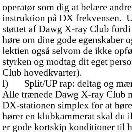
operatør som dig at belære andr
instruktion på DX frekvensen.
U
støttet af Dawg X-ray Club fordi
høre om dine gode egenskaber og 
lektien også selvom de ikke opfør
styrken og modtag dit eget pers
Club hovedkvarter).
l)
Split/UP rap: deltag og mær
Alle trænede Dawg X-ray Club 
DX-stationen simplex for at høre
hører en klubkammerat skal du ik
er gode kortskip konditioner til 