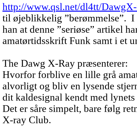
http://www.qsl.net/dl4tt/DawgX
til øjeblikkelig ”berømmelse”.
I
han at denne ”seriøse” artikel har
amatørtidsskrift Funk samt i et 
The Dawg X-Ray præsenterer:
Hvorfor forblive en lille grå ama
alvorligt og bliv en lysende stj
dit kaldesignal kendt med lynets
Det er såre simpelt, bare følg r
X-ray Club.