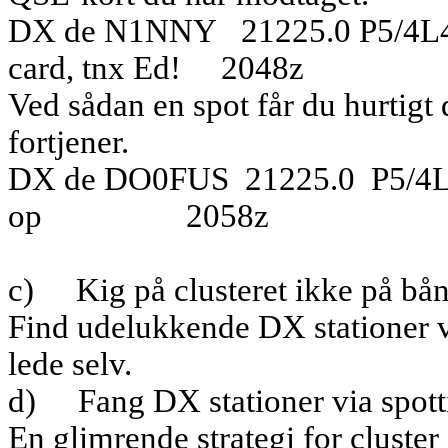
DX de N1NNY
21225.0 P5/4
card, tnx Ed!
2048z
Ved sådan en spot får du hurti
fortjener.
DX de DO0FUS
21225.0
P5/4
op
2058z
c)
Kig på clusteret ikke på bå
Find udelukkende DX stationer vi
lede selv.
d)
Fang DX stationer via spott
En glimrende strategi for cluste