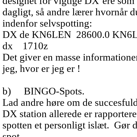
designet for vigtige DX’ere som 
dagligt, så andre lærer hvornår d
indenfor selvspotting:
DX de KN6LEN
28600.0 KN6
dx
1710z
Det giver en masse informationer
jeg, hvor er jeg er !
b)
BINGO-Spots.
Lad andre høre om de succesful
DX station allerede er rapporter
spotten et personligt islæt.
Gør 
spot.