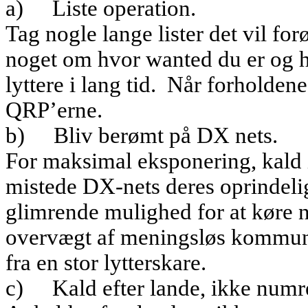
a)
Liste operation.
Tag nogle lange lister det vil for
noget om hvor wanted du er og h
lyttere i lang tid.
Når forholdene s
QRP’erne.
b)
Bliv berømt på DX nets.
For maksimal eksponering, kald 
mistede DX-nets deres oprindeli
glimrende mulighed for at køre 
overvægt af meningsløs kommuni
fra en stor lytterskare.
c)
Kald efter lande, ikke numr