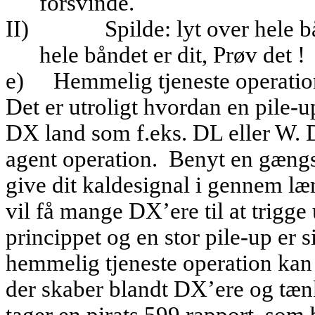
forsvinde.
II)
Spilde: lyt over hele b
hele båndet er dit, Prøv det !
e)
Hemmelig tjeneste operatio
Det er utroligt hvordan en pile-u
DX land som f.eks. DL eller W. D
agent operation.
Benyt en gængs
give dit kaldesignal i gennem læn
vil få mange DX’ere til at trigge
princippet og en stor pile-up er s
hemmelig tjeneste operation ka
der skaber blandt DX’ere og tænk