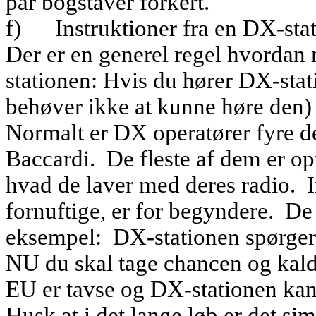
par bogstaver forkert.
f)
Instruktioner fra en DX-sta
Der er en generel regel hvordan 
stationen: Hvis du hører DX-stati
behøver ikke at kunne høre den) i
Normalt er DX operatører fyre de
Baccardi.
De fleste af dem er op
hvad de laver med deres radio.
I
fornuftige, er for begyndere.
De 
eksempel:
DX-stationen spørger
NU du skal tage chancen og kald
EU er tavse og DX-stationen kan h
Husk at i det lange løb er det si