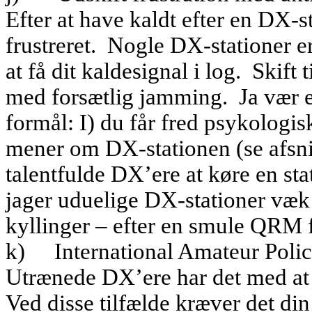
Efter at have kaldt efter en DX-st
frustreret.
Nogle DX-stationer er 
at få dit kaldesignal i log.
Skift 
med forsætlig jamming.
Ja vær 
formål: I) du får fred psykologis
mener om DX-stationen (se afsni
talentfulde DX’ere at køre en sta
jager uduelige DX-stationer væk 
kyllinger – efter en smule QRM f
k)
International Amateur Pol
Utrænede DX’ere har det med at 
Ved disse tilfælde kræver det din