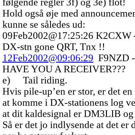
følgende regler 3f) og 3e) flot!
Hold også øje med announcement
kunne se således ud:
09Feb2002@17:25:26 K2CXW -
DX-stn gone QRT, Tnx !!
12Feb2002@09:06:29
F9NZD 
HAVE YOU A RECEIVER???
e)
Tail riding.
Hvis pile-up’en er stor, er det e
at komme i DX-stationens log ved
at dit kaldesignal er DM3LIB o
Så er det jo indlysende at det er 