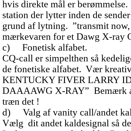
hvis direkte mål er berømmelse.
station der lytter inden de sender
grund af lytning.
”transmit now,
mærkevaren for et Dawg X-ray 
c)
Fonetisk alfabet.
CQ-call er simpelthen så kedelig
de fonetiske alfabet.
Vær kreati
KENTUCKY FIVER LARRY I
DAAAAWG X-RAY”
Bemærk 
træn det !
d)
Valg af vanity call/andet ka
Vælg
dit andet kaldesignal så d