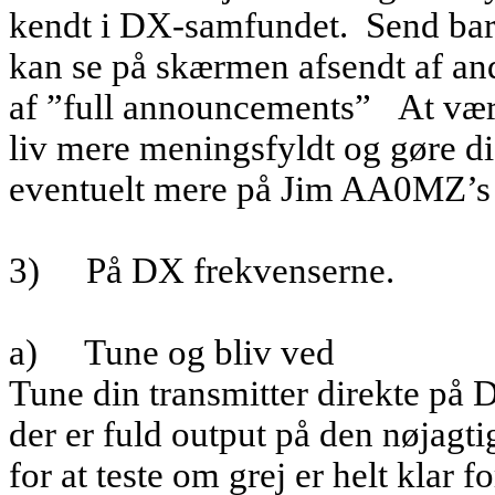
kendt i DX-samfundet.
Send bare
kan se på skærmen afsendt af an
af ”full announcements”
At vær
liv mere meningsfyldt og gøre dig
eventuelt mere på Jim AA0MZ’s s
3)
På DX frekvenserne.
a)
Tune og bliv ved
Tune din transmitter direkte på 
der er fuld output på den nøjagti
for at teste om grej er helt klar 