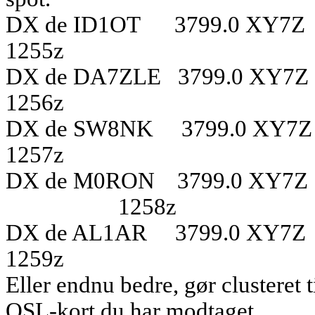
DX de ID1OT
3799.0 XY7Z
1255z
DX de DA7ZLE
3799.0 XY7Z
1256z
DX de SW8NK
3799.0 XY7
1257z
DX de M0RON
3799.0 XY7Z
1258z
DX de AL1AR
3799.0 XY7Z
1259z
Eller endnu bedre, gør clusteret t
QSL-kort du har modtaget.