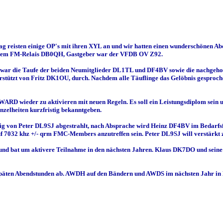
itag reisten einige OP's mit ihren XYL an und wir hatten einen wunderschönen 
 dem FM-Relais DB0QH, Gastgeber war der VFDB OV Z92.
ar die Taufe der beiden Neumitglieder DL1TL und DF4BV sowie die nachgehol
rstützt von Fritz DK1OU, durch. Nachdem alle Täuflinge das Gelöbnis gesproche
 wieder zu aktivieren mit neuen Regeln. Es soll ein Leistungsdiplom sein un
zelheiten kurzfristig bekanntgeben.
g von Peter DL9SJ abgestrahlt, nach Absprache wird Heinz DF4BV im Bedarfsfa
uf 7032 khz +/- qrm FMC-Members anzutreffen sein. Peter DL9SJ will verstärkt z
und bat um aktivere Teilnahme in den nächsten Jahren. Klaus DK7DO und seine 
 späten Abendstunden ab. AWDH auf den Bändern und AWDS im nächsten Jahr in 