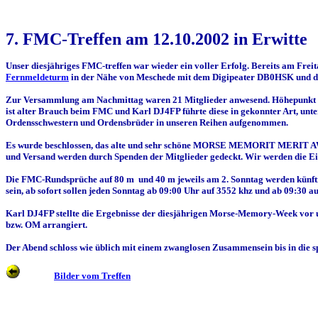
7. FMC-Treffen am 12.10.2002 in Erwitte
Unser diesjähriges FMC-treffen war wieder ein voller Erfolg. Bereits am Fre
Fernmeldeturm
in der Nähe von Meschede mit dem Digipeater DB0HSK und
Zur Versammlung am Nachmittag waren 21 Mitglieder anwesend. Höhepunkt w
ist alter Brauch beim FMC und Karl DJ4FP führte diese in gekonnter Art, unte
Ordensschwestern und Ordensbrüder in unseren Reihen aufgenommen.
Es wurde beschlossen, das alte und sehr schöne MORSE MEMORIT MERIT AWARD
und Versand werden durch Spenden der Mitglieder gedeckt. Wir werden die Ein
Die FMC-Rundsprüche auf 80 m und 40 m jeweils am 2. Sonntag werden künfti
sein, ab sofort sollen jeden Sonntag ab 09:00 Uhr auf 3552 khz und ab 09:30 a
Karl DJ4FP stellte die Ergebnisse der diesjährigen Morse-Memory-Week vor 
bzw. OM arrangiert.
Der Abend schloss wie üblich mit einem zwanglosen Zusammensein bis in die
Bilder vom Treffen