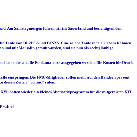
Abend. Am Samstagmorgen fuhren wir ins Sauerland und besichtigten den
te Taufe von DL2FCA und DF5ZV. Eine solche Taufe in feierlichem Rahmen
n und mit Morsolin getauft wurden, sind sie nun als rechtgläubige
d kostenlos an alle Funkamateure ausgegeben werden. Die Kosten für Druck
lle einspringen. Die FMC-Mitglieder sollen mehr auf den Bändern präsent
u diesen Zeiten " cq fmc" rufen.
XYL hatten wieder ein kleines Alternativprogramm für die mitgereisten XYL
Erwitte!