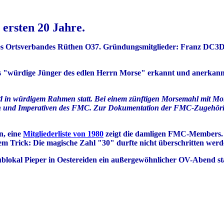
ersten 20 Jahre.
des Ortsverbandes Rüthen O37. Gründungsmitglieder: Franz DC
ls "würdige Jünger des edlen Herrn Morse" erkannt und anerkann
in würdigem Rahmen statt. Bei einem zünftigen Morsemahl mit Mor
en und Imperativen des FMC. Zur Dokumentation der FMC-Zugehörigk
n, eine
Mitgliederliste von 1980
zeigt die damligen FMC-Members. 
em Trick: Die magische Zahl "30" durfte nicht überschritten wer
blokal Pieper in Oestereiden ein außergewöhnlicher OV-Abend sta