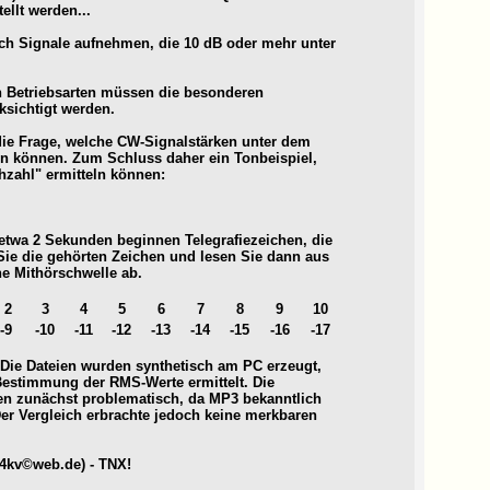
ellt werden...
och Signale aufnehmen, die 10 dB oder mehr unter
n Betriebsarten müssen die besonderen
sichtigt werden.
 die Frage, welche CW-Signalstärken unter dem
können. Zum Schluss daher ein Tonbeispiel,
hzahl" ermitteln können:
etwa 2 Sekunden beginnen Telegrafiezeichen, die
ie die gehörten Zeichen und lesen Sie dann aus
he Mithörschwelle ab.
2
3
4
5
6
7
8
9
10
-9
-10
-11
-12
-13
-14
-15
-16
-17
Die Dateien wurden synthetisch am PC erzeugt,
Bestimmung der RMS-Werte ermittelt. Die
n zunächst problematisch, da MP3 bekanntlich
Der Vergleich erbrachte jedoch keine merkbaren
df4kv©web.de) - TNX!