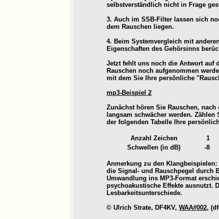
selbstverständlich nicht in Frage gest
3. Auch im SSB-Filter lassen sich n
dem Rauschen liegen.
4. Beim Systemvergleich mit andere
Eigenschaften des Gehörsinns berück
Jetzt fehlt uns noch die Antwort auf
Rauschen noch aufgenommen werden 
mit dem Sie Ihre persönliche "Rausc
mp3-Beispiel 2
Zunächst hören Sie Rauschen, nach 
langsam schwächer werden. Zählen S
der folgenden Tabelle Ihre persönlic
Anzahl Zeichen
1
Schwellen (in dB)
-8
Anmerkung zu den Klangbeispielen: 
die Signal- und Rauschpegel durch 
Umwandlung ins MP3-Format erschie
psychoakustische Effekte ausnutzt. 
Lesbarkeitsunterschiede.
© Ulrich Strate, DF4KV,
WAA#002
, (