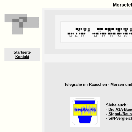
Morsete
Startseite
Kontakt
Telegrafie im Rauschen - Morsen un
Siehe auch:
-
Die A1A-Ban
-
Signal-/Raus
-
S/N-Vergleic