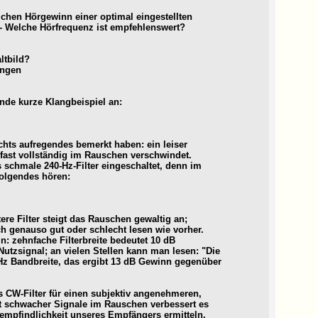
lichen Hörgewinn einer optimal eingestellten
- Welche Hörfrequenz ist empfehlenswert?
ltbild?
ungen
ende kurze Klangbeispiel an:
hts aufregendes bemerkt haben: ein leiser
fast vollständig im Rauschen verschwindet.
schmale 240-Hz-Filter eingeschaltet, denn im
folgendes hören:
ere Filter steigt das Rauschen gewaltig an;
h genauso gut oder schlecht lesen wie vorher.
in: zehnfache Filterbreite bedeutet 10 dB
tzsignal; an vielen Stellen kann man lesen: "Die
 Hz Bandbreite, das ergibt 13 dB Gewinn gegenüber
as CW-Filter für einen subjektiv angenehmeren,
t schwacher Signale im Rauschen verbessert es
zempfindlichkeit unseres Empfängers ermitteln,