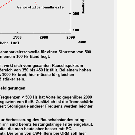
nehmbarkeitsschwelle für einen Sinuston von 500
n einem 100-Hz-Band liegt.
n, wirkt sich vom gesamten Rauschspektrum
Bereich von 350 bis 450 Hz fällt. Bei einem hohen
 1000 Hz breit; hier müsste für gleichen
 stärker sein.
ssfolgerungen:
 Frequenzen < 500 Hz hat Vorteile; gegenüber 2000
sgewinn von 6 dB. Zusätzlich ist die Trennschärfe
ser; Störsignale anderer Frequenz werden leichter
 zur Verbesserung des Rauschabstandes bringt
rn" sind bereits leistungsfähige Filter eingebaut.
ie, die man heute aber besser mit PC-
). Der Sinn von CW-Filtern bei QRM soll hier