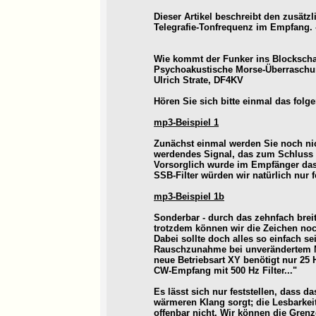
Dieser Artikel beschreibt den zusätz
Telegrafie-Tonfrequenz im Empfang. 
Wie kommt der Funker ins Blockscha
Psychoakustische Morse-Überrasch
Ulrich Strate, DF4KV
Hören Sie sich bitte einmal das folg
mp3-Beispiel 1
Zunächst einmal werden Sie noch nic
werdendes Signal, das zum Schluss 
Vorsorglich wurde im Empfänger das 
SSB-Filter würden wir natürlich nur 
mp3-Beispiel 1b
Sonderbar - durch das zehnfach breit
trotzdem können wir die Zeichen noc
Dabei sollte doch alles so einfach se
Rauschzunahme bei unverändertem Nu
neue Betriebsart XY benötigt nur 25
CW-Empfang mit 500 Hz Filter..."
Es lässt sich nur feststellen, dass d
wärmeren Klang sorgt; die Lesbarkei
offenbar nicht. Wir können die Gren