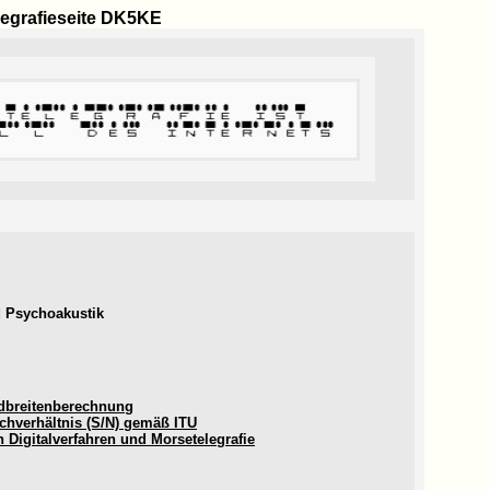
legrafieseite DK5KE
d Psychoakustik
dbreitenberechnung
chverhältnis (S/N) gemäß ITU
h Digitalverfahren und Morsetelegrafie