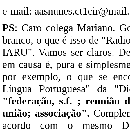
e-mail:
aasnunes.ct1cir@mail
PS
: Caro colega Mariano. Go
branco, o que é isso de "Rad
IARU". Vamos ser claros. De
em causa é, pura e simplesme
por exemplo, o que se enco
Língua Portuguesa" da "Dic
"federação, s.f. ; reunião 
união; associação".
Complem
acordo com o mesmo Dic