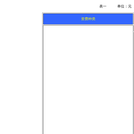
表一 单位：元
资费种类