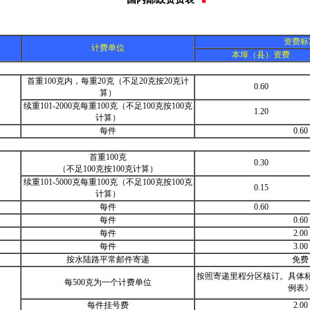
资费标
计费单位
本埠（县）资费
首重100克内，每重20克（不足20克按20克计
0.60
算）
续重101-2000克每重100克（不足100克按100克
1.20
计算）
每件
0.60
首重100克
0.30
（不足100克按100克计算）
续重101-5000克每重100克（不足100克按100克
0.15
计算）
每件
0.60
每件
0.60
每件
2.00
每件
3.00
按水陆路平常邮件寄递
免费
按照寄递里程分区核订。具体
每500克为一个计费单位
例表
每件挂号费
2.00