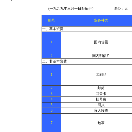
(一九九九年三月一日起执行） 单位：元
编号
业务种类
一、基本资费
1
国内信函
2
国内明信片
二、非基本资费
1
印刷品
2
邮简
3
回音卡
4
挂号费
5
回执
6
盲人读物
7
包裹