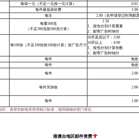
每保一元（不足一元按一元计算）
0.01
每件最低保价费
1.00
每次
2.00（在申请登记时用
1.50
每重500克
1、按包分别计算重量
（不足500克按500克计算）
2、邮寄广告时纳付
16开及其以下：3.00
16开以上 ：6.00
每100份（不足100份按100份计算）按广告尺寸
1、按包分别计算份数
2、邮寄广告时纳付
每件
免收
每件
免收
每件
2.00
每件另加收
2.00
每件
1.00
治区、直辖市邮电管理局制订标准，报同级物价部门审定。
港澳台地区邮件资费