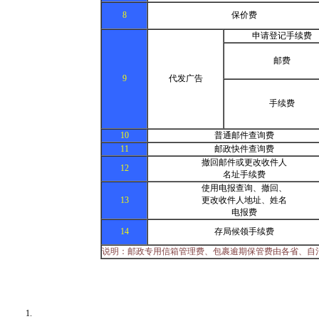
8
保价费
申请登记手续费
邮费
9
代发广告
手续费
10
普通邮件查询费
11
邮政快件查询费
撤回邮件或更改收件人
12
名址手续费
使用电报查询、撤回、
13
更改收件人地址、姓名
电报费
14
存局候领手续费
说明：邮政专用信箱管理费、包裹逾期保管费由各省、自