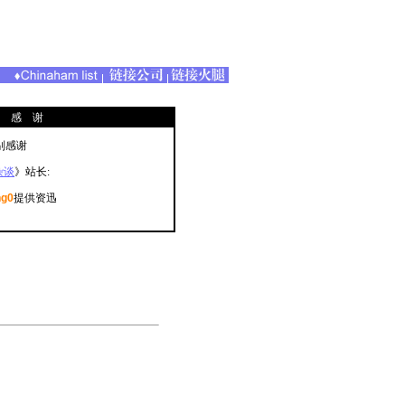
 感 谢
别感谢
杂谈
》站长:
ng0
提供资迅