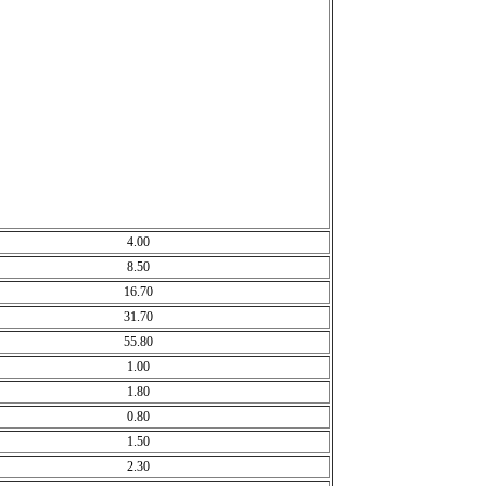
4.00
8.50
16.70
31.70
55.80
1.00
1.80
0.80
1.50
2.30