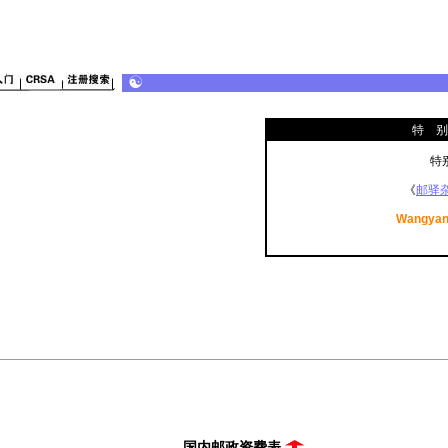
特 别
特
《
邮驿
Wangya
国内邮政资费表