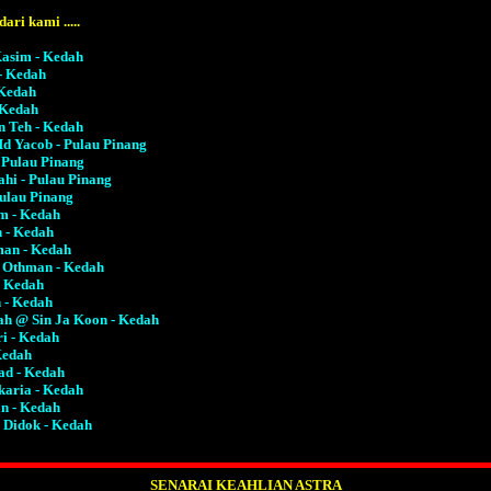
ri kami .....
asim - Kedah
 - Kedah
 Kedah
 Kedah
n Teh - Kedah
Md Yacob - Pulau Pinang
- Pulau Pinang
hi - Pulau Pinang
Pulau Pinang
m - Kedah
 - Kedah
man - Kedah
m Othman - Kedah
- Kedah
n - Kedah
lah @ Sin Ja Koon - Kedah
i - Kedah
Kedah
ad - Kedah
karia - Kedah
an - Kedah
Didok - Kedah
SENARAI KEAHLIAN ASTRA