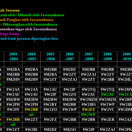
tak Jawatan
anti oleh / Dilantik oleh Jawatankuasa
naik Pangkat oleh Jawatankuasa
l = Dikosongkan oleh Jawatankuasa
tamatkan tugas oleh Jawatankuasa
llsign Lama
nah letak jawatan diperingkat biro
2003
2004
2005
2006
2007
2008
2009
-2004
-2005
-2006
-2007
-2008
-2009
-2010
A
9M2BA
9M2BA
9M2RR
9M2DZ
9M2RR
9M2RR
9M2R
R
9M2RR
9M2RR
9M2BA
9W2ZT
9W2ZAJ
9W2ZT
9W2Z
V
9M2HN
9M2HN
9W2ZT
9W2ZAJ
9W2ZT
9W2BB
9W2H
N
X
9W2AX
9W2AX
9W2AU
9W2IP
9W2TQ
9W2TQ
9W2M
U
9W2AU
9W2AU
9W2IP
9W2ZO
9W2AU
9W2AU
9W2CA
W
9M2BW
9M2BW
9M2BW
9M2BW
9W2MZH
9W2MZH
9W2BP
H
9W2PH
9W2PH
9W2BY
9M2RR
9W2IBS
9W2WP
9W2IB
Z
9W2IN
9W2BB
9W2ZO
9W2WP
9W2FZ
9W2VC
9W2D
N
nil
9W2WP
N
9W2BB
9W2ZT
9W2FZ
9W2BB
9W2BB
9W2ER
9W2AZ
T
nil
M
9W2ZT
9W2BI
9M2DZ
9M2SO
9W2IP
9W2ZAJ
9W2P