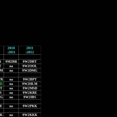
2010
2011
-2011
-2012
R
9M2RR
9W2DBT
T
na
9W2OOL
LM
na
9W2DMG
YR
na
9W2BPT
D
na
9W2HLM
T
na
9W2MSD
S
na
9W2KRE
MG
na
9W2IBS
E
na
9W2PKK
KK
na
9W2KKK