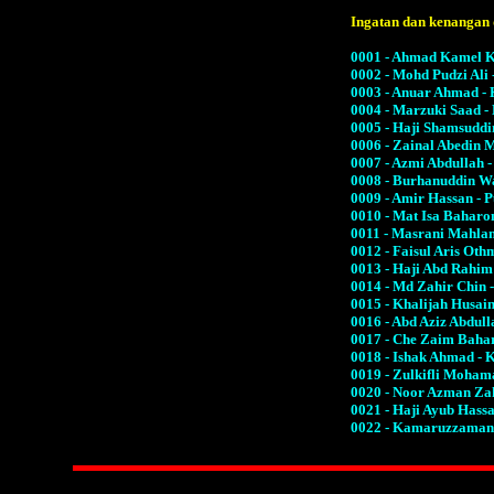
Ingatan dan kenangan da
0001 - Ahmad Kamel K
0002 - Mohd Pudzi Ali
0003 - Anuar Ahmad -
0004 - Marzuki Saad -
0005 - Haji Shamsuddi
0006 - Zainal Abedin 
0007 - Azmi Abdullah 
0008 - Burhanuddin Wa
0009 - Amir Hassan - 
0010 - Mat Isa Baharo
0011 - Masrani Mahlan
0012 - Faisul Aris Oth
0013 - Haji Abd Rahi
0014 - Md Zahir Chin 
0015 - Khalijah Husai
0016 - Abd Aziz Abdul
0017 - Che Zaim Bahar
0018 - Ishak Ahmad - 
0019 - Zulkifli Moham
0020 - Noor Azman Za
0021 - Haji Ayub Hass
0022 - Kamaruzzaman 