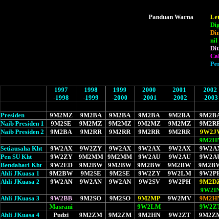
Panduan Warna
Le
Dig
Di
ni
Di
Ca
Per
1997
1998
1999
2000
2001
2002
-1998
-1999
-2000
-2001
-2002
-2003
Presiden
9M2MZ
9M2BA
9M2BA
9M2BA
9M2BA
9M2B
Naib Presiden 1
9M2SE
9M2MZ
9M2MZ
9M2MZ
9M2MZ
9M2R
Naib Presiden 2
9M2BA
9M2RR
9M2RR
9M2RR
9M2RR
9W2J
9M2H
Setiausaha Kht
9W2AX
9W2ZY
9W2AX
9W2AX
9W2AX
9W2A
Pen SU Kht
9W2ZY
9M2MM
9M2MM
9W2AU
9W2AU
9W2A
Bendahari Kht
9W2ED
9M2BW
9M2BW
9M2BW
9M2BW
9M2B
Ahli JKuasa 1
9M2BW
9M2SE
9M2SE
9W2ZY
9W2LM
9W2P
Ahli JKuasa 2
9W2AN
9W2AN
9W2AN
9W2SV
9W2PH
9M2D
9W2I
Ahli JKuasa 3
9W2BB
9M2SO
9M2SO
9M2MP
9W2MV
9M2H
Masrani
9W2LM
9W2Z
Ahli JKuasa 4
Pudzi
9M2ZM
9M2ZM
9M2HN
9W2ZT
9M2Z